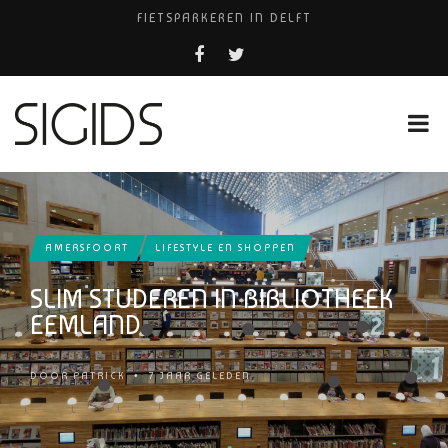
FIETSPARKEREN IN DELFT
PIZZERIA POMPEÏ ￼
USED PRODUCTS LEIDEN
BELEEF DE MAGIE VAN FILM BIJ KINEPOLIS
HUISARTSENPRAKTIJK BINCK-ZORG
AMERSFOORT
LIFESTYLE EN SHOPPEN
SLIM STUDEREN IN BIBLIOTHEEK
EEMLAND
DOOR
PATRICK
•
7 JAAR GELEDEN