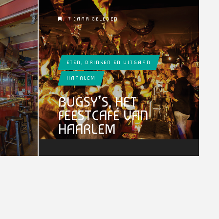
7 JAAR GELEDEN
ETEN, DRINKEN EN UITGAAN
HAARLEM
BUGSY’S, HET
FEESTCAFÉ VAN
HAARLEM