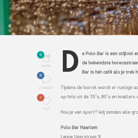
D
e Polo Bar is een stijlvol e
0
de bekendste horecastraat
SHARE
Bar is hét café als je trek
0
Tijdens de borrel wordt er rustige 
COMMENT
op hits uit de 70’s, 80’s en knallers 
1
LOVE
Hou je van sport? Wij zenden alle g
Polo Bar Haarlem
Lange Veerstraat 9