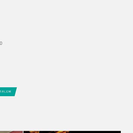
00
AARLEM