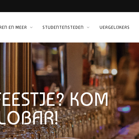
REN EN MEER
STUDENTENSTEDEN
VERGELIJKERS
 KINEPOLIS
ORG
FEESTJE? KOM
LOBAR!