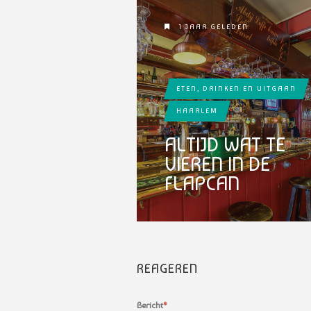
1 JAAR GELEDEN
ETEN, DRINKEN EN UITGAAN
HAARLEM
ALTIJD WAT TE
VIEREN IN DE
FLAPCAN
REAGEREN
Bericht
*