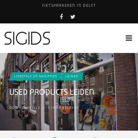
FIETSPARKEREN IN DELFT
PIZZERIA POMPEÏ ￼
USED PRODUCTS LEIDEN
BELEEF DE MAGIE VAN FILM BIJ KINEPOLIS
HUISARTSENPRAKTIJK BINCK-ZORG
LIFESTYLE EN SHOPPEN
LEIDEN
USED PRODUCTS LEIDEN
DOOR
JESSIELLE
•
3 JAAR GELEDEN