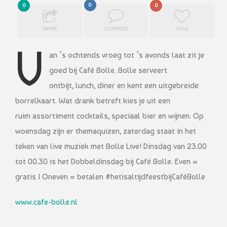
0
0
0
SHARE
COMMENT
LOVE
V
an ’s ochtends vroeg tot ’s avonds laat zit je
goed bij Café Bolle. Bolle serveert
ontbijt, lunch, diner en kent een uitgebreide
borrelkaart. Wat drank betreft kies je uit een
ruim assortiment cocktails, speciaal bier en wijnen. Op
woensdag zijn er themaquizen, zaterdag staat in het
teken van live muziek met Bolle Live! Dinsdag van 23.00
tot 00.30 is het Dobbeldinsdag bij Café Bolle. Even =
gratis | Oneven = betalen #hetisaltijdfeestbijCaféBolle
www.cafe-bolle.nl