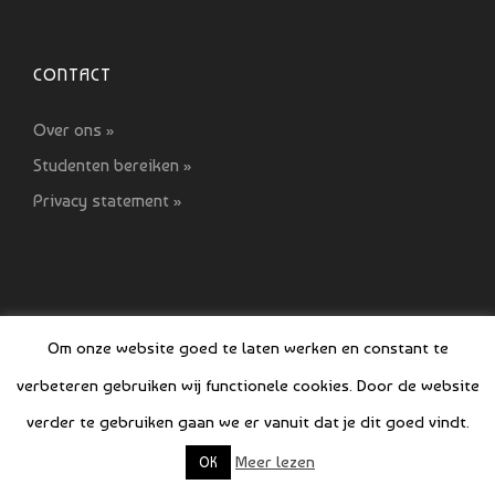
CONTACT
Over ons »
Studenten bereiken »
Privacy statement »
Om onze website goed te laten werken en constant te
verbeteren gebruiken wij functionele cookies. Door de website
© COPYRIGHT SI GIDS 2021-2022
verder te gebruiken gaan we er vanuit dat je dit goed vindt.
Meer lezen
OK