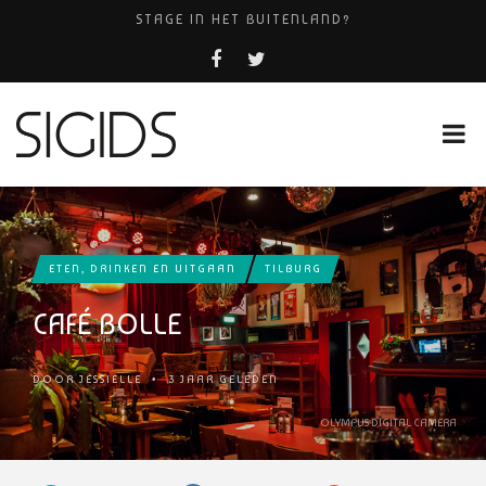
STAGE IN HET BUITENLAND?
AMHC AMERSFOORT
PIZZERIA POMPEÏ ￼
BELEEF DE MAGIE VAN FILM BIJ KINEPOLIS
HUISARTSENPRAKTIJK BINCK-ZORG
ETEN, DRINKEN EN UITGAAN
TILBURG
CAFÉ BOLLE
DOOR
JESSIELLE
•
3 JAAR GELEDEN
OLYMPUS DIGITAL CAMERA