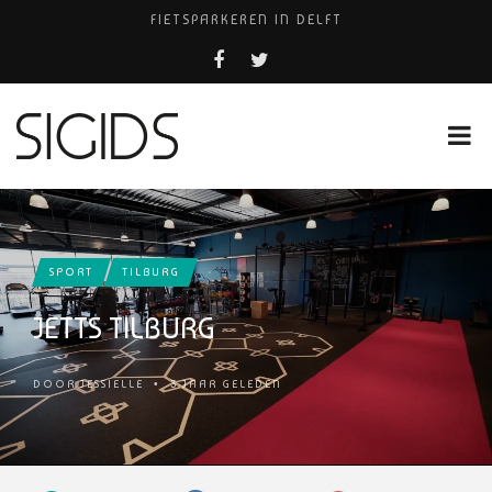
FIETSPARKEREN IN DELFT
FIETS KWIJT IN TILBURG?
PIZZERIA POMPEÏ ￼
USED PRODUCTS LEIDEN
HUISARTSENPRAKTIJK BINCK-ZORG
SPORT
TILBURG
JETTS TILBURG
DOOR
JESSIELLE
•
3 JAAR GELEDEN