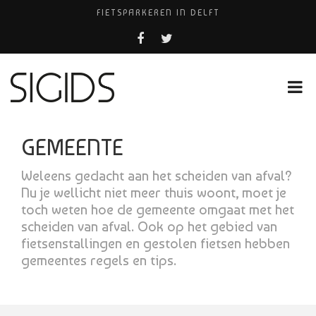
FIETSPARKEREN IN DELFT
PIZZERIA POMPEÏ ￼
USED PRODUCTS LEIDEN
BELEEF DE MAGIE VAN FILM BIJ KINEPOLIS
HUISARTSENPRAKTIJK BINCK-ZORG
GEMEENTE
Weleens gedacht aan het scheiden van afval?
Nu je wellicht niet meer thuis woont, moet je
toch weten hoe de gemeente omgaat met het
scheiden van afval. Ook op het gebied van
fietsenstallingen en gestolen fietsen hebben
gemeentes regels en tips.