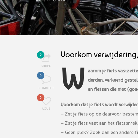
Voorkom verwijdering,
0
W
SHARE
aarom je fiets vastzett
0
derden, verkeerd gestal
COMMENT
en fietsen die niet (go
6
Voorkom dat je fiets wordt verwijder
LOVE
– Zet je fiets op de daarvoor bestemd
– Zet je fiets vast aan het fietsenrek
– Geen plek? Zoek dan een andere fi