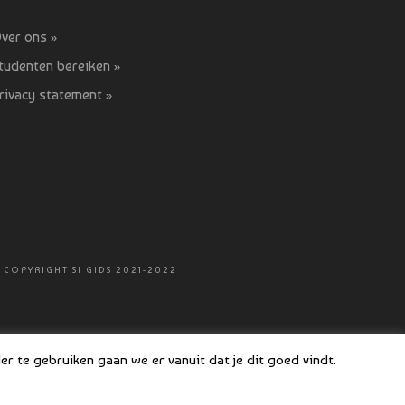
ver ons »
tudenten bereiken »
rivacy statement »
 COPYRIGHT SI GIDS 2021-2022
r te gebruiken gaan we er vanuit dat je dit goed vindt.