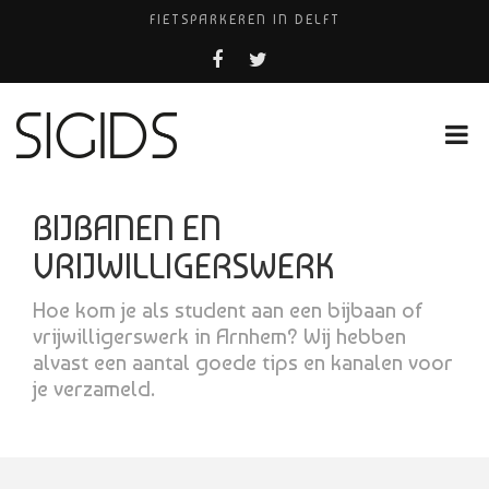
FIETSPARKEREN IN DELFT
PIZZERIA POMPEÏ ￼
BELEEF DE MAGIE VAN FILM BIJ KINEPOLIS
COCKTAILS ON THE SPOT!
HUISARTSENPRAKTIJK BINCK-ZORG
BIJBANEN EN
VRIJWILLIGERSWERK
Hoe kom je als student aan een bijbaan of
vrijwilligerswerk in Arnhem? Wij hebben
alvast een aantal goede tips en kanalen voor
je verzameld.