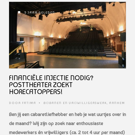
5 JAAR GELEDEN
FINANCIËLE INJECTIE NODIG?
POSTTHEATER ZOEKT
HORECATOPPERS!
DOOR
FATIMA
•
BIJBANEN EN VRIJWILLIGERSWERK
,
ARNHEM
Ben jij een cabaretliefhebber en heb je wat uurtjes over in
de maand? Wij zijn op zoek naar enthousiaste
medewerkers én vrijwilligers (ca. 2 tot 4 uur per maand)