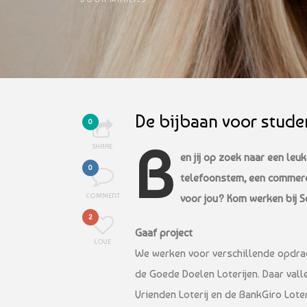
De bijbaan voor stude
0
B
SHARE
en jij op zoek naar een leu
0
telefoonstem, een commerc
COMMENT
voor jou? Kom werken bij S
2
Gaaf project
LOVE
We werken voor verschillende opdrac
de Goede Doelen Loterijen. Daar vall
Vrienden Loterij en de BankGiro Lote