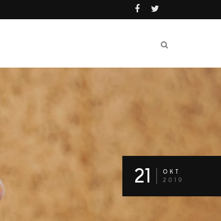
21
OKT
2019