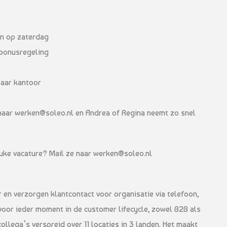
en op zaterdag
 bonusregeling
baar kantoor
e naar werken@soleo.nl en Andrea of Regina neemt zo snel
euke vacature? Mail ze naar werken@soleo.nl
r en verzorgen klantcontact voor organisatie via telefoon,
voor ieder moment in de customer lifecycle, zowel B2B als
ollega’s verspreid over 11 locaties in 3 landen. Het maakt