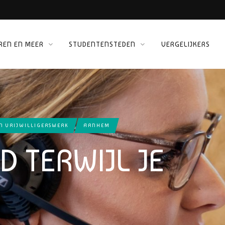
REN EN MEER
STUDENTENSTEDEN
VERGELIJKERS
 KINEPOLIS
ORG
N VRIJWILLIGERSWERK
ARNHEM
D TERWIJL JE