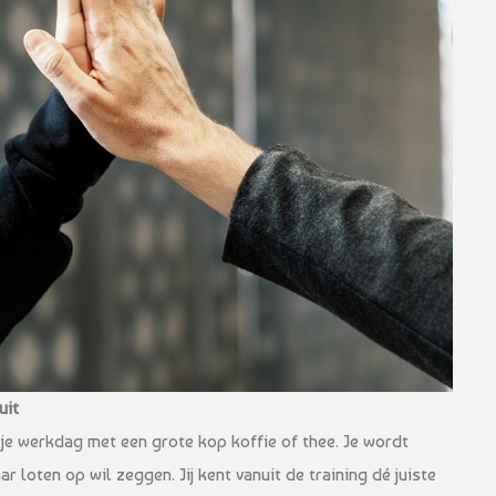
ruit
e je werkdag met een grote kop koffie of thee. Je wordt
 loten op wil zeggen. Jij kent vanuit de training dé juiste