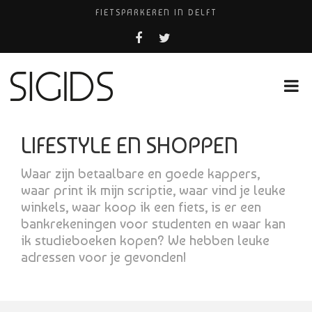
FIETSPARKEREN IN DELFT
PIZZERIA POMPEÏ ￼
BELEEF DE MAGIE VAN FILM BIJ KINEPOLIS
COCKTAILS ON THE SPOT!
HUISARTSENPRAKTIJK BINCK-ZORG
LIFESTYLE EN SHOPPEN
Waar zijn betaalbare en goede kappers,
waar print ik mijn scriptie, waar vind je leuke
winkels, waar koop ik een fiets, is er een
bankrekeningen voor studenten en waar kan
ik studieboeken kopen? We hebben leuke
adressen voor je gevonden!