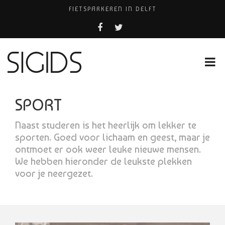
FIETSPARKEREN IN DELFT
FIETS KWIJT IN TILBURG?
PIZZERIA POMPEÏ ￼
USED PRODUCTS LEIDEN
HUISARTSENPRAKTIJK BINCK-ZORG
SPORT
Naast studeren is het heerlijk om lekker te
sporten. Goed voor lichaam en geest, maar je
ontmoet er ook weer leuke nieuwe mensen.
We hebben hieronder de leukste plekken
voor je neergezet.