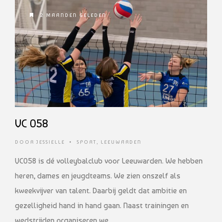
2 MAANDEN GELEDEN
VC 058
DOOR
JESSIELLE
•
SPORT
,
LEEUWARDEN
VC058 is dé volleybalclub voor Leeuwarden. We hebben
heren, dames en jeugdteams. We zien onszelf als
kweekvijver van talent. Daarbij geldt dat ambitie en
gezelligheid hand in hand gaan. Naast trainingen en
wedstrijden organiseren we …