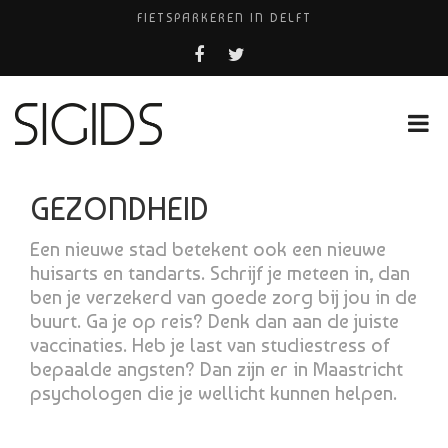
FIETSPARKEREN IN DELFT
PIZZERIA POMPEÏ ￼
USED PRODUCTS LEIDEN
BELEEF DE MAGIE VAN FILM BIJ KINEPOLIS
HUISARTSENPRAKTIJK BINCK-ZORG
GEZONDHEID
Een nieuwe stad betekent ook een nieuwe
huisarts en tandarts. Schrijf je meteen in, dan
ben je verzekerd van goede zorg bij jou in de
buurt. Ga je op reis? Denk dan aan de juiste
vaccinaties. Heb je last van studiestress of
bepaalde angsten? Dan zijn er in Maastricht
psychologen die je wellicht kunnen helpen.