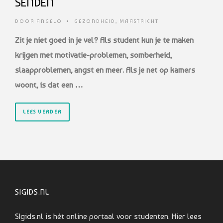
SENDEN
DOOR
ANGELO
•
GEZONDHEID
,
MAASTRICHT
Zit je niet goed in je vel? Als student kun je te maken
krijgen met motivatie-problemen, somberheid,
slaapproblemen, angst en meer. Als je net op kamers
woont, is dat een …
LEES VERDER
SIGIDS.NL
SIgids.nl is hét online portaal voor studenten. Hier lees