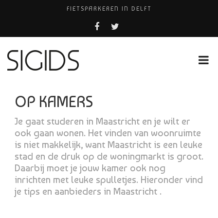
FIETSPARKEREN IN DELFT
PIZZERIA POMPEÏ ￼
BELEEF DE MAGIE VAN FILM BIJ KINEPOLIS
COCKTAILS ON THE SPOT!
HUISARTSENPRAKTIJK BINCK-ZORG
OP KAMERS
Je gaat studeren in Maastricht en je wilt er
ook gaan wonen. Het vinden van woonruimte
is niet makkelijk, want Maastricht is een leuke
stad en de druk op de woningmarkt is groot.
Daarbij moet je jouw kamer ook nog
inrichten met leuke spulletjes. Hieronder vind
je tips en aanbieders in Maastricht .