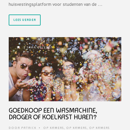
huisvestingsplatform voor studenten van de …
LEES VERDER
3 JAAR GELEDEN
GOEDKOOP EEN WASMACHINE,
DROGER OF KOELKAST HUREN?
DOOR
PATRICK
•
OP KAMERS
,
OP KAMERS
,
OP KAMERS