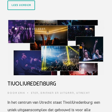
LEES VERDER
4 JAAR GELEDEN
TIVOLIVREDENBURG
DOOR
ERIK
•
ETEN, DRINKEN EN UITGAAN
,
UTRECHT
In het centrum van Utrecht staat TivoliVredenburg: een
uniek uitgaanscomplex dat gebouwd is voor alle