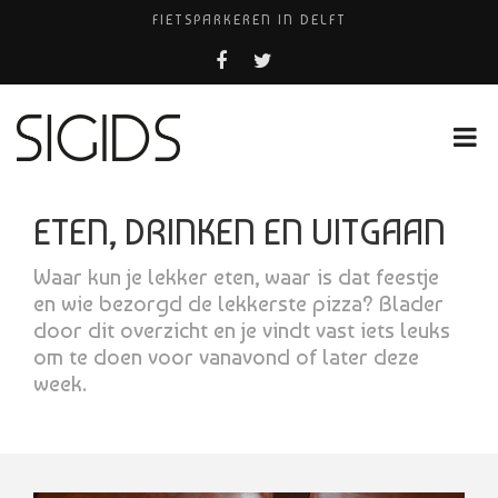
FIETSPARKEREN IN DELFT
FIETS KWIJT IN TILBURG?
PIZZERIA POMPEÏ ￼
USED PRODUCTS LEIDEN
HUISARTSENPRAKTIJK BINCK-ZORG
ETEN, DRINKEN EN UITGAAN
Waar kun je lekker eten, waar is dat feestje
en wie bezorgd de lekkerste pizza? Blader
door dit overzicht en je vindt vast iets leuks
om te doen voor vanavond of later deze
week.