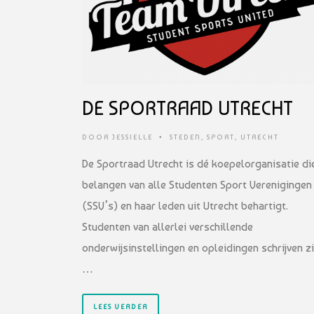
DE SPORTRAAD UTRECHT
DOOR
JESSIELLE
•
STEDEN
,
SPORT
,
UTRECHT
De Sportraad Utrecht is dé koepelorganisatie di
belangen van alle Studenten Sport Verenigingen
(SSV’s) en haar leden uit Utrecht behartigt.
Studenten van allerlei verschillende
onderwijsinstellingen en opleidingen schrijven z
…
LEES VERDER