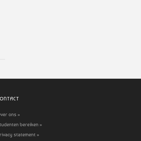
CONTACT
ver ons »
tudenten bereiken »
rivacy statement »