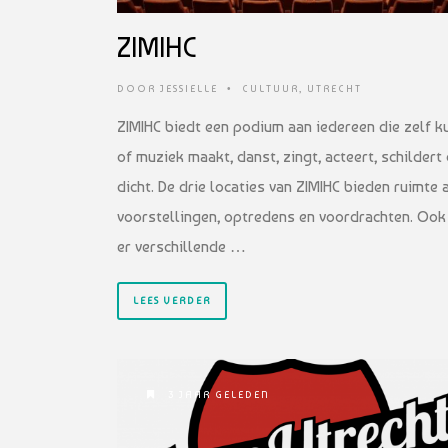
ZIMIHC
DOOR
JESSIELLE
•
CULTUUR
,
UTRECHT
ZIMIHC biedt een podium aan iedereen die zelf k
of muziek maakt, danst, zingt, acteert, schildert 
dicht. De drie locaties van ZIMIHC bieden ruimte 
voorstellingen, optredens en voordrachten. Ook 
er verschillende …
LEES VERDER
3 JAAR GELEDEN