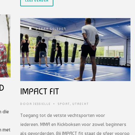
LEES VERDER
3 JAAR GELEDEN
D
IMPACT FIT
DOOR
JESSIELLE
•
SPORT
,
UTRECHT
n die
Toegang tot de vetste vechtsporten voor
iedereen. MMA en Kickboksen voor zowel beginners
n met
als gevorderden. Bij IMPACT fit staat de sfeer voorop