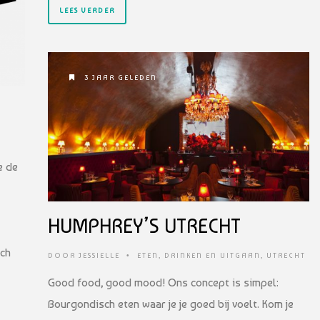
LEES VERDER
3 JAAR GELEDEN
e de
HUMPHREY’S UTRECHT
ich
DOOR
JESSIELLE
•
ETEN, DRINKEN EN UITGAAN
,
UTRECHT
Good food, good mood! Ons concept is simpel:
Bourgondisch eten waar je je goed bij voelt. Kom je