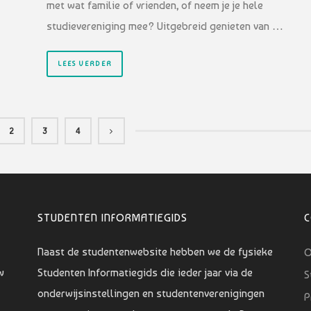
met wat familie of vrienden, of neem je je hele
studievereniging mee? Uitgebreid genieten van …
LEES VERDER
2
3
4
STUDENTEN INFORMATIEGIDS
Naast de studentenwebsite hebben we de fysieke
O
w
Studenten Informatiegids die ieder jaar via de
S
onderwijsinstellingen en studentenverenigingen
P