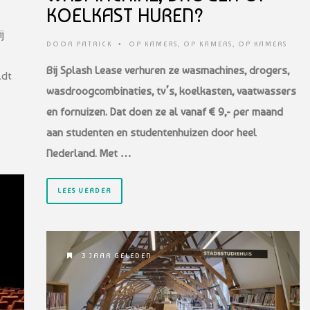
KOELKAST HUREN?
j
DOOR
PATRICK
•
OP KAMERS
,
OP KAMERS
,
OP KAMERS
Bij Splash Lease verhuren ze wasmachines, drogers,
ldt
wasdroogcombinaties, tv’s, koelkasten, vaatwassers
en fornuizen. Dat doen ze al vanaf € 9,- per maand
aan studenten en studentenhuizen door heel
Nederland. Met …
LEES VERDER
3 JAAR GELEDEN