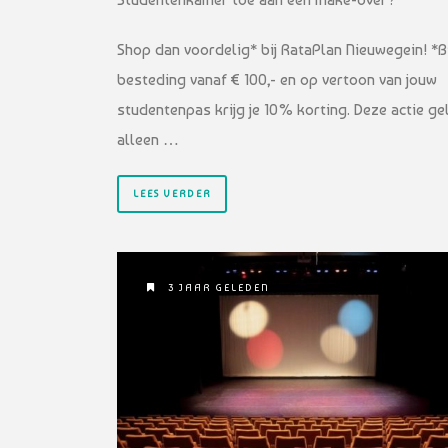
Shop dan voordelig* bij RataPlan Nieuwegein! *Bi
besteding vanaf € 100,- en op vertoon van jouw
studentenpas krijg je 10% korting. Deze actie ge
alleen …
LEES VERDER
3 JAAR GELEDEN