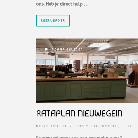
ons. Heb je direct hulp …
LEES VERDER
3 JAAR GELEDEN
RATAPLAN NIEUWEGEIN
DOOR
JESSIELLE
•
LIFESTYLE EN SHOPPEN
,
UTRECHT
Studentenkamer toe aan een make-over?