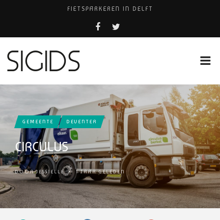
FIETSPARKEREN IN DELFT
PIZZERIA POMPEÏ ￼
BELEEF DE MAGIE VAN FILM BIJ KINEPOLIS
COCKTAILS ON THE SPOT!
HUISARTSENPRAKTIJK BINCK-ZORG
GEMEENTE
DEVENTER
CIRCULUS
DOOR
JESSIELLE
•
1 JAAR GELEDEN