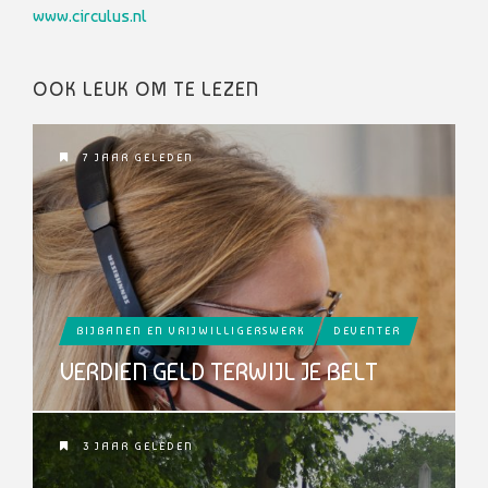
www.circulus.nl
OOK LEUK OM TE LEZEN
7 JAAR GELEDEN
BIJBANEN EN VRIJWILLIGERSWERK
DEVENTER
VERDIEN GELD TERWIJL JE BELT
3 JAAR GELEDEN