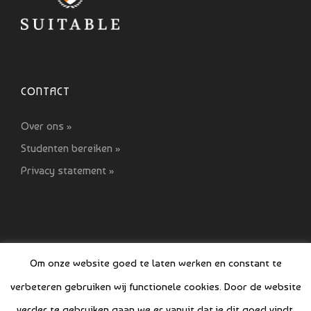
CONTACT
Over ons »
Studenten bereiken »
Privacy statement »
Om onze website goed te laten werken en constant te
verbeteren gebruiken wij functionele cookies. Door de website
© COPYRIGHT SI GIDS 2021-2022
verder te gebruiken gaan we er vanuit dat je dit goed vindt.