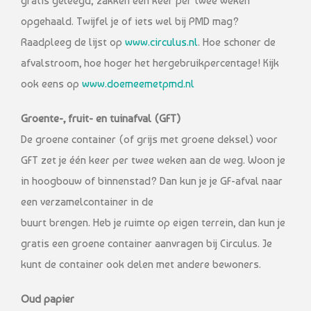
gratis geleegd; zakken één keer per twee weken
opgehaald. Twijfel je of iets wel bij PMD mag?
Raadpleeg de lijst op
www.circulus.nl
. Hoe schoner de
afvalstroom, hoe hoger het hergebruikpercentage! Kijk
ook eens op
www.doemeemetpmd.nl
Groente-, fruit- en tuinafval (GFT)
De groene container (of grijs met groene deksel) voor
GFT zet je één keer per twee weken aan de weg. Woon je
in hoogbouw of binnenstad? Dan kun je je GF-afval naar
een verzamelcontainer in de
buurt brengen. Heb je ruimte op eigen terrein, dan kun je
gratis een groene container aanvragen bij Circulus. Je
kunt de container ook delen met andere bewoners.
Oud papier