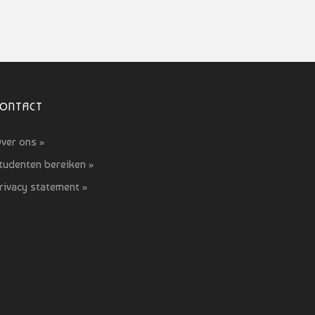
CONTACT
ver ons »
tudenten bereiken »
rivacy statement »