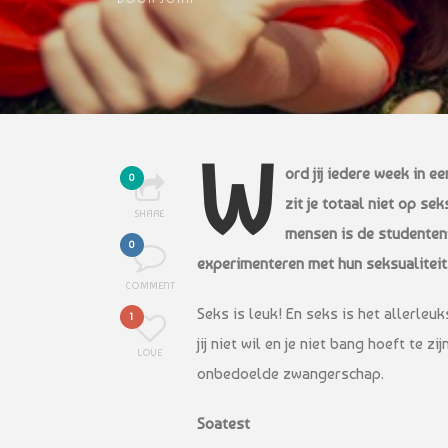
W
ord jij iedere week in e
0
zit je totaal niet op se
SHARE
mensen is de studentent
0
experimenteren met hun seksualiteit
COMMENT
Seks is leuk! En seks is het allerleu
1
jij niet wil en je niet bang hoeft te
LOVE
onbedoelde zwangerschap.
Soatest