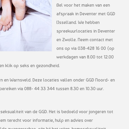
Bel voor het maken van een
afspraak in Deventer met GGD
IJsselland. We hebben
spreekuurlocaties in Deventer
en Zwolle. Neem contact met
ons op via 038-428 16 00 (op
werkdagen van 8.00 tot 12.00
en klik op seks en gezondheid.
rn en Warnsveld. Deze locaties vallen onder GGD Noord- en
ereiken via 088- 44 33 344 tussen 8.30 en 10.30 uur.
seksualiteit van de GGD. Het is bedoeld voor jongeren tot
niem terecht voor informatie, hulp en advies over
de zwangerschap, pijn bij het vrijen, homoseksualiteit,