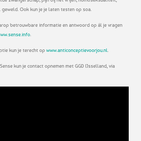
geweld. Ook kun je je laten testen op soa.
arop betrouwbare informatie en antwoord op ál je vragen
ww.sense.info
.
ptie kun je terecht op
www.anticonceptievoorjou.nl
.
 Sense kun je contact opnemen met GGD IJsselland, via