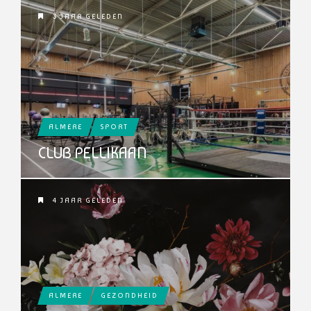
3 JAAR GELEDEN
ALMERE
SPORT
CLUB PELLIKAAN
4 JAAR GELEDEN
ALMERE
GEZONDHEID