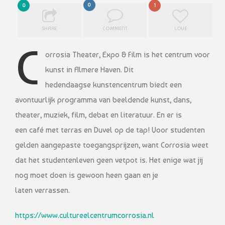
0
0
1
SHARE
COMMENT
LOVE
C
orrosia Theater, Expo & Film is het centrum voor
kunst in Almere Haven. Dit
hedendaagse kunstencentrum biedt een
avontuurlijk programma van beeldende kunst, dans,
theater, muziek, film, debat en literatuur. En er is
een café met terras en Duvel op de tap! Voor studenten
gelden aangepaste toegangsprijzen, want Corrosia weet
dat het studentenleven geen vetpot is. Het enige wat jij
nog moet doen is gewoon heen gaan en je
laten verrassen.
https://www.cultureelcentrumcorrosia.nl