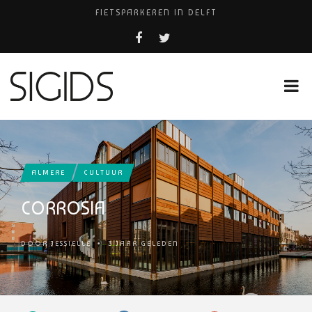
FIETSPARKEREN IN DELFT
PIZZERIA POMPEÏ ￼
BELEEF DE MAGIE VAN FILM BIJ KINEPOLIS
COCKTAILS ON THE SPOT!
HUISARTSENPRAKTIJK BINCK-ZORG
ALMERE
CULTUUR
CORROSIA
DOOR
JESSIELLE
•
3 JAAR GELEDEN