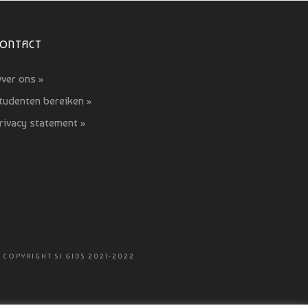
CONTACT
ver ons »
tudenten bereiken »
rivacy statement »
 COPYRIGHT SI GIDS 2021-2022