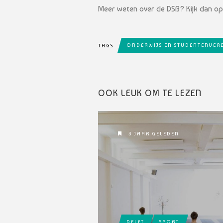
Meer weten over de DSB? Kijk dan o
ONDERWIJS EN STUDENTENVERE
TAGS
OOK LEUK OM TE LEZEN
3 JAAR GELEDEN
DELFT
SPORT