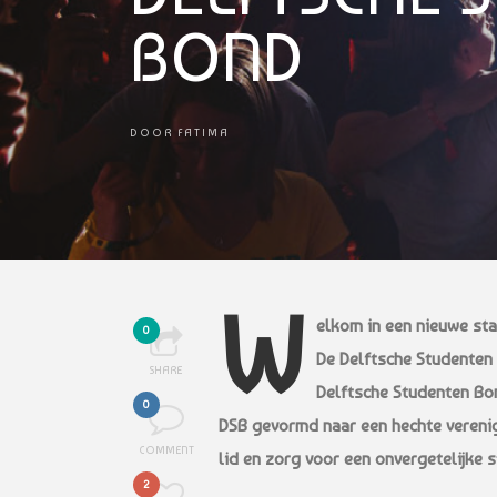
BOND
DOOR
FATIMA
W
elkom in een nieuwe sta
0
De Delftsche Studenten 
SHARE
Delftsche Studenten Bond
0
DSB gevormd naar een hechte vereni
COMMENT
lid en zorg voor een onvergetelijke st
2