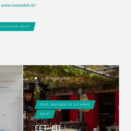
p
www.oweedsb.nl
!
NIGINGEN DELFT
3 JAAR GELEDEN
ETEN, DRINKEN EN UITGAAN
DELFT
EET- EN