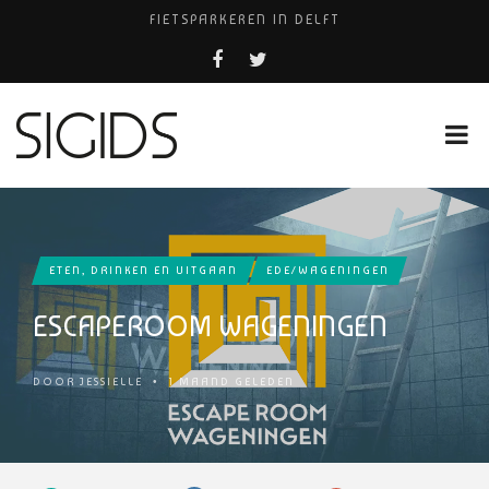
FIETSPARKEREN IN DELFT
FIETS KWIJT IN TILBURG?
PIZZERIA POMPEÏ ￼
USED PRODUCTS LEIDEN
HUISARTSENPRAKTIJK BINCK-ZORG
ETEN, DRINKEN EN UITGAAN
EDE/WAGENINGEN
ESCAPEROOM WAGENINGEN
DOOR
JESSIELLE
•
1 MAAND GELEDEN