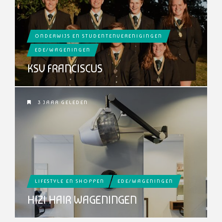
ONDERWIJS EN STUDENTENVERENIGINGEN
EDE/WAGENINGEN
KSV FRANCISCUS
3 JAAR GELEDEN
LIFESTYLE EN SHOPPEN
EDE/WAGENINGEN
HIZI HAIR WAGENINGEN