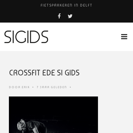
FIETSPARKEREN IN DELFT
PIZZERIA POMPEÏ ￼
BELEEF DE MAGIE VAN FILM BIJ KINEPOLIS
COCKTAILS ON THE SPOT!
HUISARTSENPRAKTIJK BINCK-ZORG
CROSSFIT EDE SI GIDS
DOOR
ERIK
•
7 JAAR GELEDEN
•