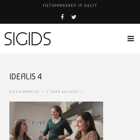
FIETSPARKEREN IN DELFT
PIZZERIA POMPEÏ ￼
BELEEF DE MAGIE VAN FILM BIJ KINEPOLIS
COCKTAILS ON THE SPOT!
HUISARTSENPRAKTIJK BINCK-ZORG
IDEALIS 4
DOOR
MARLIES
•
7 JAAR GELEDEN
•