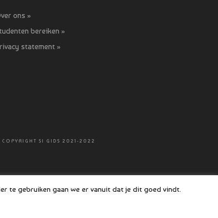
ver ons »
tudenten bereiken »
rivacy statement »
 COPYRIGHT SI GIDS 2021-2022
r te gebruiken gaan we er vanuit dat je dit goed vindt.