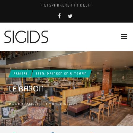
FIETSPARKEREN IN DELFT
FIETS KWIJT IN TILBURG?
PIZZERIA POMPEÏ ￼
USED PRODUCTS LEIDEN
HUISARTSENPRAKTIJK BINCK-ZORG
ALMERE
ETEN, DRINKEN EN UITGAAN
LE BARON
DOOR
JESSIELLE
•
1 MAAND GELEDEN