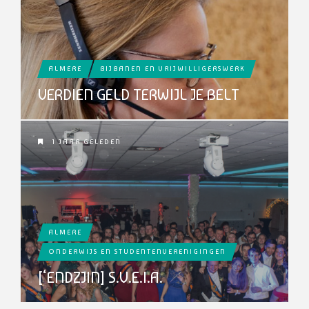
ALMERE
BIJBANEN EN VRIJWILLIGERSWERK
VERDIEN GELD TERWIJL JE BELT
1 JAAR GELEDEN
ALMERE
ONDERWIJS EN STUDENTENVERENIGINGEN
[‘ENDZJIN] S.V.E.I.A.