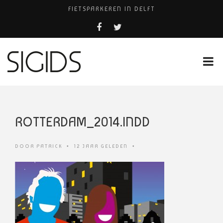
FIETSPARKEREN IN DELFT
PIZZERIA POMPEÏ ￼
USED PRODUCTS LEIDEN
BELEEF DE MAGIE VAN FILM BIJ KINEPOLIS
HUISARTSENPRAKTIJK BINCK-ZORG
ROTTERDAM_2014.INDD
DOOR
PATRICK
•
12 JAAR GELEDEN
•