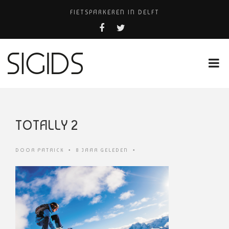
FIETSPARKEREN IN DELFT
PIZZERIA POMPEÏ ￼
BELEEF DE MAGIE VAN FILM BIJ KINEPOLIS
COCKTAILS ON THE SPOT!
HUISARTSENPRAKTIJK BINCK-ZORG
TOTALLY 2
DOOR
PATRICK
•
8 JAAR GELEDEN
•