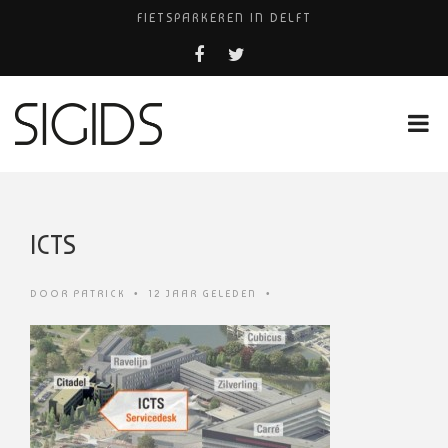
FIETSPARKEREN IN DELFT
PIZZERIA POMPEÏ ￼
USED PRODUCTS LEIDEN
BELEEF DE MAGIE VAN FILM BIJ KINEPOLIS
HUISARTSENPRAKTIJK BINCK-ZORG
ICTS
DOOR
PATRICK
•
12 JAAR GELEDEN
•