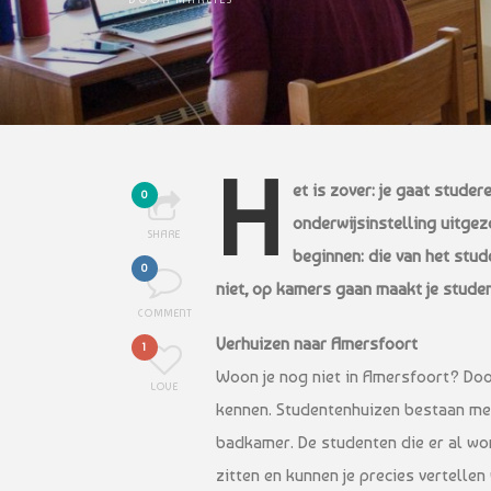
H
et is zover: je gaat studer
0
onderwijsinstelling uitgez
SHARE
beginnen: die van het stud
0
niet, op kamers gaan maakt je stude
COMMENT
Verhuizen naar Amersfoort
1
Woon je nog niet in Amersfoort? Doo
LOVE
kennen. Studentenhuizen bestaan me
badkamer. De studenten die er al wo
zitten en kunnen je precies vertellen 