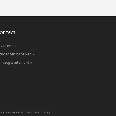
CONTACT
ver ons »
tudenten bereiken »
rivacy statement »
 COPYRIGHT SI GIDS 2021-2022