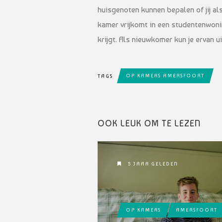
huisgenoten kunnen bepalen of jij a
kamer vrijkomt in een studentenwon
krijgt. Als nieuwkomer kun je ervan u
OP KAMERS AMERSFOORT
TAGS
OOK LEUK OM TE LEZEN
5 JAAR GELEDEN
OP KAMERS
AMERSFOORT