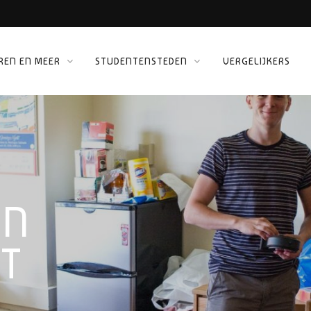
REN EN MEER
STUDENTENSTEDEN
VERGELIJKERS
 KINEPOLIS
ORG
IN
T