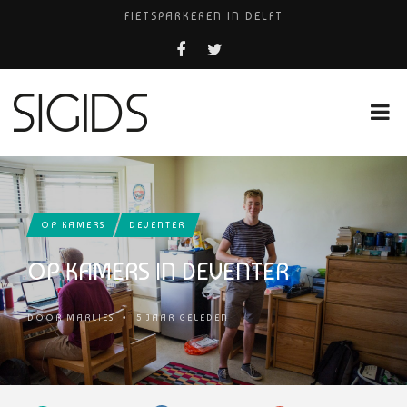
FIETSPARKEREN IN DELFT
PIZZERIA POMPEÏ ￼
USED PRODUCTS LEIDEN
BELEEF DE MAGIE VAN FILM BIJ KINEPOLIS
HUISARTSENPRAKTIJK BINCK-ZORG
OP KAMERS
DEVENTER
OP KAMERS IN DEVENTER
DOOR
MARLIES
•
5 JAAR GELEDEN