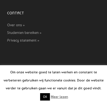
CONTACT
Over ons »
Studenten bereiken »
Privacy statement »
Om onze website goed te laten werken en constant te
verbeteren gebruiken wij functionele cookies. Door de website
© COPYRIGHT SI GIDS 2021-2022
verder te gebruiken gaan we er vanuit dat je dit goed vindt.
Meer lezen
OK