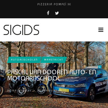
PIZZERIA POMPEÏ ￼
BELEEF DE MAGIE VAN FILM BIJ KINEPOLIS
COCKTAILS ON THE SPOT!
FIETS WEG? BEL FIETSDEPOT AMSTERDAM!
HUISARTSENPRAKTIJK BINCK-ZORG
AUTORIJSCHOLEN
MAASTRICHT
PASCAL VAN DOOREN AUTO- EN
MOTORRIJSCHOOL
DOOR
JESSIELLE
•
3 JAAR GELEDEN