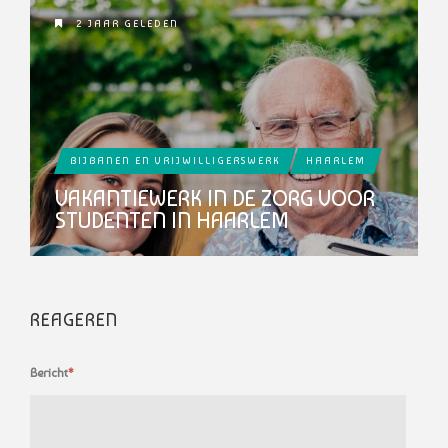
2 JAAR GELEDEN
BIJBANEN EN VRIJWILLIGERSWERK
HAARLEM
VAKANTIEWERK IN DE ZORG VOOR
STUDENTEN IN HAARLEM
REAGEREN
Bericht
*