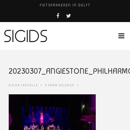
FIETSPARKEREN IN DELFT
PIZZERIA POMPEÏ ￼
BELEEF DE MAGIE VAN FILM BIJ KINEPOLIS
COCKTAILS ON THE SPOT!
HUISARTSENPRAKTIJK BINCK-ZORG
20230307_ANGIESTONE_PHILHARM
DOOR
JESSIELLE
•
3 JAAR GELEDEN
•