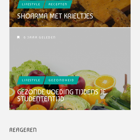
LIFESTYLE
RECEPTEN
SHOARMA MET KRIELTJES
6 JAAR GELEDEN
LIFESTYLE
GEZONDHEID
GEZONDE VOEDING TIJDENS JE
STUDENTENTIJD
REAGEREN