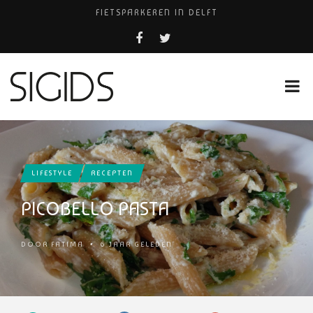
FIETSPARKEREN IN DELFT
PIZZERIA POMPEÏ ￼
BELEEF DE MAGIE VAN FILM BIJ KINEPOLIS
COCKTAILS ON THE SPOT!
HUISARTSENPRAKTIJK BINCK-ZORG
LIFESTYLE
RECEPTEN
PICOBELLO PASTA
DOOR
FATIMA
•
6 JAAR GELEDEN