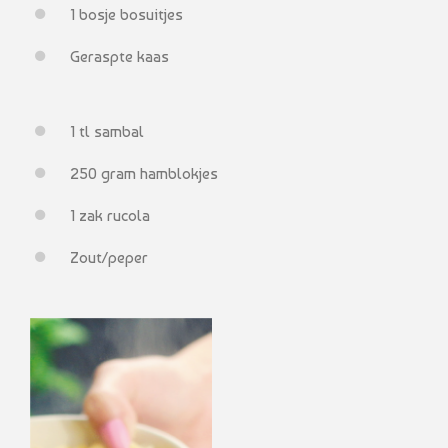
1 bosje bosuitjes
Geraspte kaas
1 tl sambal
250 gram hamblokjes
1 zak rucola
Zout/peper