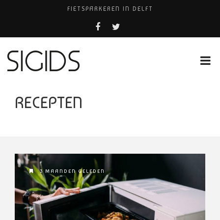
FIETSPARKEREN IN DELFT
FIETS KWIJT IN TILBURG?
PIZZERIA POMPEÏ ￼
USED PRODUCTS LEIDEN
HUISARTSENPRAKTIJK BINCK-ZORG
RECEPTEN
3 MAANDEN GELEDEN