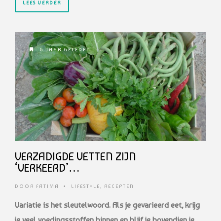
LEES VERDER
6 JAAR GELEDEN
VERZADIGDE VETTEN ZIJN
‘VERKEERD’…
DOOR
FATIMA
•
LIFESTYLE
,
RECEPTEN
Variatie is het sleutelwoord. Als je gevarieerd eet, krijg
je veel voedingsstoffen binnen en blijf je bovendien je