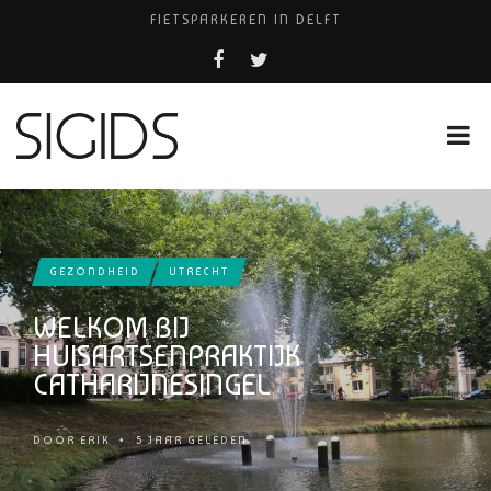
FIETSPARKEREN IN DELFT
FIETS KWIJT IN TILBURG?
PIZZERIA POMPEÏ ￼
USED PRODUCTS LEIDEN
HUISARTSENPRAKTIJK BINCK-ZORG
GEZONDHEID
UTRECHT
WELKOM BIJ
HUISARTSENPRAKTIJK
CATHARIJNESINGEL
DOOR
ERIK
•
5 JAAR GELEDEN