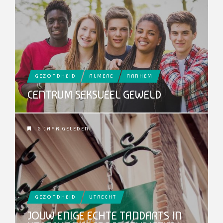
GEZONDHEID
ALMERE
ARNHEM
CENTRUM SEKSUEEL GEWELD
6 JAAR GELEDEN
GEZONDHEID
UTRECHT
JOUW ENIGE ECHTE TANDARTS IN