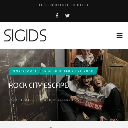
FIETSPARKEREN IN DELFT
FIETS KWIJT IN TILBURG?
PIZZERIA POMPEÏ ￼
USED PRODUCTS LEIDEN
HUISARTSENPRAKTIJK BINCK-ZORG
AMERSFOORT
ETEN, DRINKEN EN UITGAAN
ROCK CITY ESCAPE
DOOR
JESSIELLE
•
3 JAAR GELEDEN