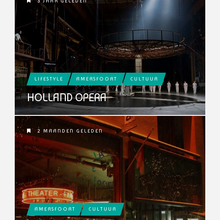
3 JAAR GELEDEN
LIFESTYLE
AMERSFOORT
CULTUUR
HOLLAND OPERA
2 MAANDEN GELEDEN
AMERSFOORT
CULTUUR