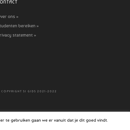
CONTACT
ver ons »
tudenten bereiken »
rivacy statement »
 COPYRIGHT SI GIDS 2021-2022
r te gebruiken gaan we er vanuit dat je dit goed vindt.