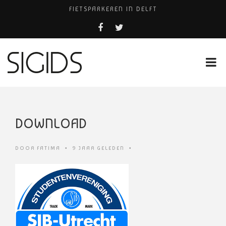
FIETSPARKEREN IN DELFT
FIETS KWIJT IN TILBURG?
PIZZERIA POMPEÏ ￼
USED PRODUCTS LEIDEN
HUISARTSENPRAKTIJK BINCK-ZORG
DOWNLOAD
DOOR
FATIMA
•
9 JAAR GELEDEN
•