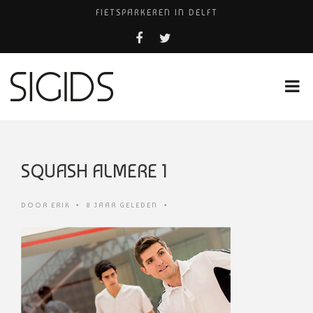
FIETSPARKEREN IN DELFT
FIETS KWIJT IN TILBURG?
PIZZERIA POMPEÏ ￼
USED PRODUCTS LEIDEN
HUISARTSENPRAKTIJK BINCK-ZORG
SQUASH ALMERE 1
DOOR
ERIK
•
8 JAAR GELEDEN
•