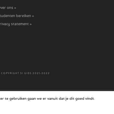
ver ons »
tudenten bereiken »
rivacy statement »
 COPYRIGHT SI GIDS 2021-2022
r te gebruiken gaan we er vanuit dat je dit goed vindt.