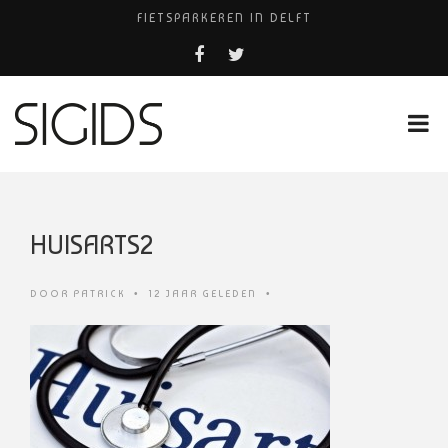
FIETSPARKEREN IN DELFT
FIETS KWIJT IN TILBURG?
PIZZERIA POMPEÏ ￼
USED PRODUCTS LEIDEN
HUISARTSENPRAKTIJK BINCK-ZORG
HUISARTS2
DOOR
PATRICK
•
12 JAAR GELEDEN
•