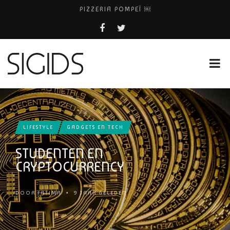
PIZZERIA POMPEÏ ￼
BELEEF DE MAGIE VAN FILM BIJ KINEPOLIS
COCKTAILS ON THE SPOT!
FIETS WEG? BEL FIETSDEPOT AMSTERDAM!
HUISARTSENPRAKTIJK BINCK-ZORG
LIFESTYLE
GADGETS EN TECH
STUDENTEN EN
CRYPTOCURRENCY
DOOR
FATIMA
•
9 JAAR GELEDEN