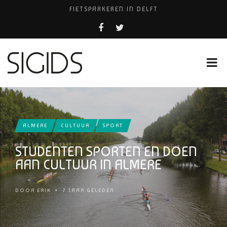
FIETSPARKEREN IN DELFT
FIETS KWIJT IN TILBURG?
PIZZERIA POMPEÏ ￼
USED PRODUCTS LEIDEN
HUISARTSENPRAKTIJK BINCK-ZORG
ALMERE
CULTUUR
SPORT
STUDENTEN SPORTEN EN DOEN
AAN CULTUUR IN ALMERE
DOOR
ERIK
•
7 JAAR GELEDEN