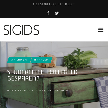
FIETSPARKEREN IN DELFT
PIZZERIA POMPEÏ ￼
USED PRODUCTS LEIDEN
BELEEF DE MAGIE VAN FILM BIJ KINEPOLIS
HUISARTSENPRAKTIJK BINCK-ZORG
OP KAMERS
HAARLEM
STUDEREN EN TOCH GELD
BESPAREN?
DOOR
PATRICK
•
2 MAANDEN GELEDEN