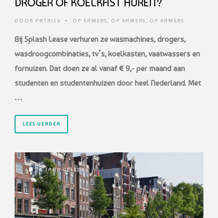
DROGER OF KOELKAST HUREN?
DOOR
PATRICK
•
OP KAMERS
,
OP KAMERS
,
OP KAMERS
Bij Splash Lease verhuren ze wasmachines, drogers,
wasdroogcombinaties, tv’s, koelkasten, vaatwassers en
fornuizen. Dat doen ze al vanaf € 9,- per maand aan
studenten en studentenhuizen door heel Nederland. Met
…
LEES VERDER
6 JAAR GELEDEN