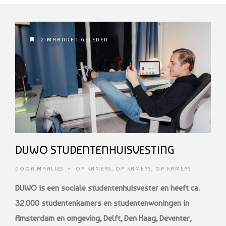
2 MAANDEN GELEDEN
DUWO STUDENTENHUISVESTING
DOOR
MARLIES
•
OP KAMERS
,
OP KAMERS
,
OP KAMERS
DUWO is een sociale studentenhuisvester en heeft ca.
32.000 studentenkamers en studentenwoningen in
Amsterdam en omgeving, Delft, Den Haag, Deventer,