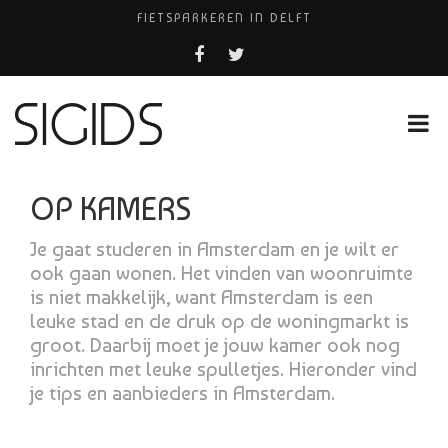
FIETSPARKEREN IN DELFT
PIZZERIA POMPEÏ ￼
BELEEF DE MAGIE VAN FILM BIJ KINEPOLIS
COCKTAILS ON THE SPOT!
HUISARTSENPRAKTIJK BINCK-ZORG
OP KAMERS
Je gaat studeren in Amsterdam en je wilt er
ook gaan wonen. Het vinden van woonruimte
is niet makkelijk, want Amsterdam is een
leuke stad en de druk op de woningmarkt is
groot. Daarbij moet je jouw kamer ook nog
inrichten met leuke spulletjes. Hieronder vind
je tips en aanbieders in Amsterdam.