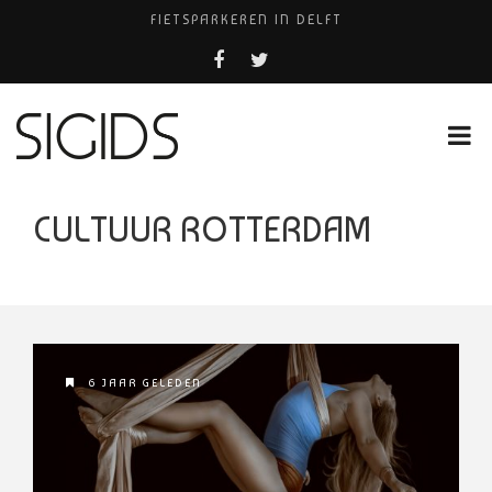
FIETSPARKEREN IN DELFT
PIZZERIA POMPEÏ ￼
USED PRODUCTS LEIDEN
BELEEF DE MAGIE VAN FILM BIJ KINEPOLIS
HUISARTSENPRAKTIJK BINCK-ZORG
CULTUUR ROTTERDAM
6 JAAR GELEDEN