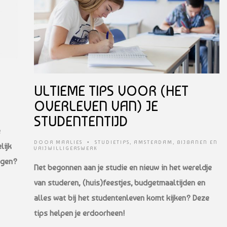
ULTIEME TIPS VOOR (HET
OVERLEVEN VAN) JE
STUDENTENTIJD
e
DOOR
MARLIES
•
STUDIETIPS
,
AMSTERDAM
,
BIJBANEN EN
lijk
VRIJWILLIGERSWERK
ngen?
Net begonnen aan je studie en nieuw in het wereldje
van studeren, (huis)feestjes, budgetmaaltijden en
alles wat bij het studentenleven komt kijken? Deze
tips helpen je erdoorheen!