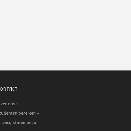
CONTACT
ver ons »
tudenten bereiken »
rivacy statement »