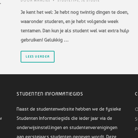
DOOR
MARLIES
•
STUDIETIPS
,
JE STUDIE
…
Je kent het wel: Je hebt nog twintig dingen te doen,
waaronder studeren, en je hebt volgende week
tentamen. Dan kun je als student wel wat extra hulp
gebruiken! Gelukkig …
LEES VERDER
STUDENTEN INFORMATIEGIDS
Naast de studentenwebsite hebben we de fysieke
O
w
Studenten Informatiegids die ieder jaar via de
S
onderwijsinstellingen en studentenverenigingen
P
aan eerstejaars studenten gegeven wordt. Deze