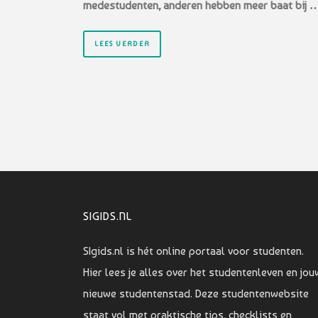
medestudenten,
anderen hebben meer baat bij 
LEES VERDER
SIGIDS.NL
SIgids.nl is hét online portaal voor studenten.
Hier lees je alles over het studentenleven en jou
nieuwe studentenstad. Deze studentenwebsite
staat vol met praktische tips, checklists en