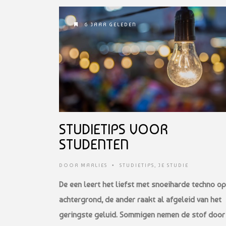
6 JAAR GELEDEN
STUDIETIPS VOOR
STUDENTEN
DOOR
MARLIES
•
STUDIETIPS
,
JE STUDIE
De een leert het liefst met snoeiharde techno o
achtergrond, de ander raakt
al afgeleid van het
geringste geluid. Sommigen nemen de stof door