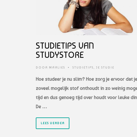
STUDIETIPS VAN
STUDYSTORE
DOOR
MARLIES
•
STUDIETIPS
,
JE STUDIE
Hoe studeer je nu slim? Hoe zorg je ervoor dat j
zoveel mogelijk stof onthoudt in zo weinig moge
tijd en dus genoeg tijd over houdt voor leuke di
De …
LEES VERDER