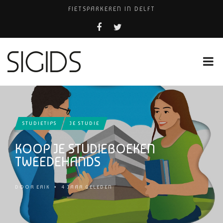
FIETSPARKEREN IN DELFT
PIZZERIA POMPEÏ ￼
USED PRODUCTS LEIDEN
BELEEF DE MAGIE VAN FILM BIJ KINEPOLIS
HUISARTSENPRAKTIJK BINCK-ZORG
STUDIETIPS
JE STUDIE
KOOP JE STUDIEBOEKEN
TWEEDEHANDS
DOOR
ERIK
•
4 JAAR GELEDEN