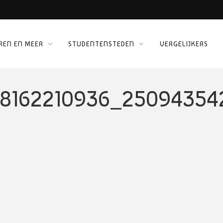
 KINEPOLIS
REN EN MEER
STUDENTENSTEDEN
VERGELIJKERS
ORG
38162210936_2509435