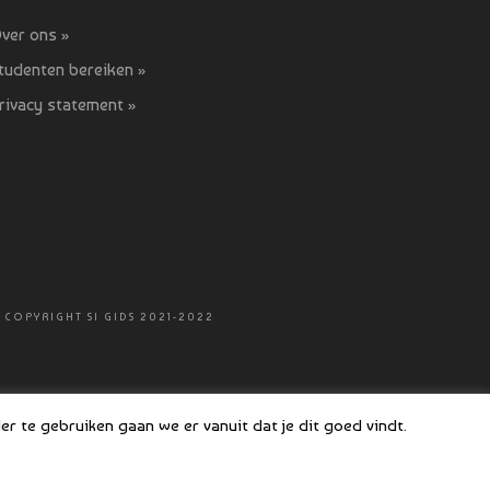
ver ons »
tudenten bereiken »
rivacy statement »
 COPYRIGHT SI GIDS 2021-2022
r te gebruiken gaan we er vanuit dat je dit goed vindt.